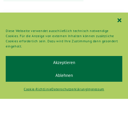
Diese Webseite verwendet ausschließlich technisch notwendige
Cookies. Für die Anzeige von externen Inhalten können zusätzliche
Cookies erforderlich sein. Dazu wird Ihre Zustimmung dann gesondert
eingeholt.
Akzeptieren
Ablehnen
Cookie-Richtlinie
Datenschutzerklärung
Impressum
Diese Website basiert auf dem freien grünen Theme
sunflower
(einem Angebot der
).
verdigado eG